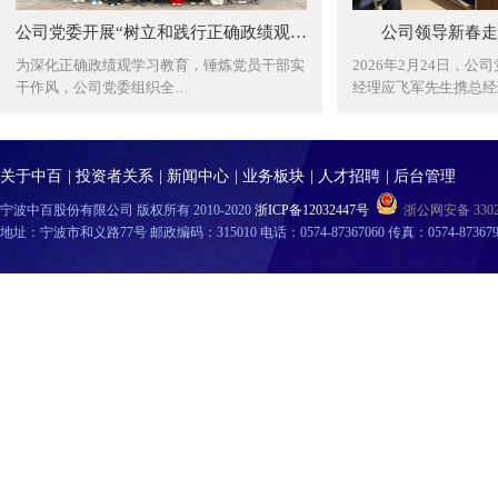
公司党委开展“树立和践行正确政绩观，以实干担当促发展” 主题党日活动
公司领导新春走
为深化正确政绩观学习教育，锤炼党员干部实
2026年2月24日，
干作风，公司党委组织全…
经理应飞军先生携总经
关于中百
|
投资者关系
|
新闻中心
|
业务板块
|
人才招聘
|
后台管理
宁波中百股份有限公司 版权所有 2010-2020
浙ICP备12032447号
浙公网安备 33020
地址：宁波市和义路77号 邮政编码：315010 电话：0574-87367060 传真：0574-87367996 