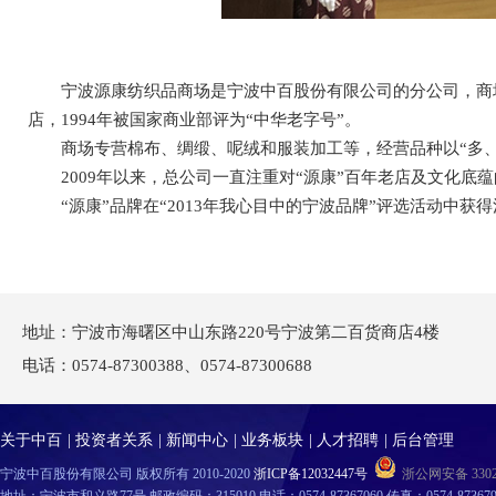
宁波源康纺织品商场是宁波中百股份有限公司的分公司，商场原名
店，1994年被国家商业部评为“中华老字号”。
商场专营棉布、绸缎、呢绒和服装加工等，经营品种以“多、
2009年以来，总公司一直注重对“源康”百年老店及文化底
“源康”品牌在“2013年我心目中的宁波品牌”评选活动中获
地址：宁波市海曙区中山东路220号宁波第二百货商店4楼
电话：0574-87300388、0574-87300688
关于中百
|
投资者关系
|
新闻中心
|
业务板块
|
人才招聘
|
后台管理
宁波中百股份有限公司 版权所有 2010-2020
浙ICP备12032447号
浙公网安备 33020