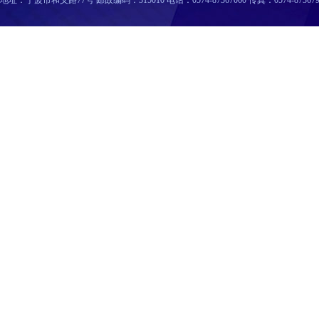
地址：宁波市和义路77号 邮政编码：315010 电话：0574-87367060 传真：0574-87367996 